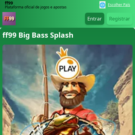
ff99
🌐
Escolher País
Plataforma oficial de jogos e apostas
Entrar
Registrar
ff99 Big Bass Splash