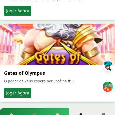
Jogar Agora
Gates of Olympus
O poder de Zeus espera por você na ff99.
Jogar Agora
🏠
🎉
💳
📲
🎮