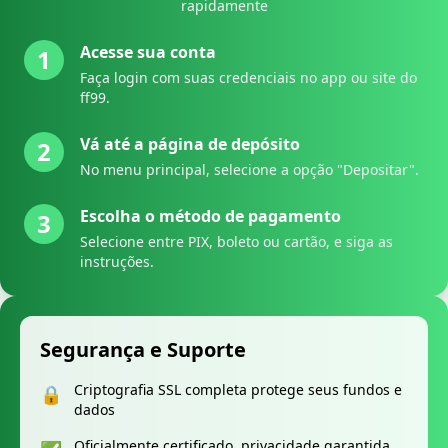
rapidamente
Acesse sua conta
1
Faça login com suas credenciais no app ou site do
ff99.
Vá até a página de depósito
2
No menu principal, selecione a opção "Depositar".
Escolha o método de pagamento
3
Selecione entre PIX, boleto ou cartão, e siga as
instruções.
Segurança e Suporte
Criptografia SSL completa protege seus fundos e
🔒
dados
Oficialmente certificado, privacidade garantida