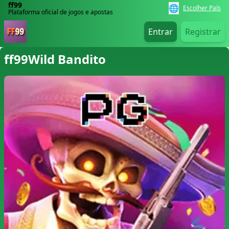
ff99
🌐
Escolher País
Plataforma oficial de jogos e apostas
Entrar
Registrar
ff99Wild Bandito