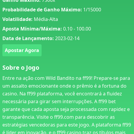
Ganho Máximo:
7500x
Probabilidade de Ganho Máximo:
1/15000
Volatilidade:
Média-Alta
Aposta Mínima/Máxima:
0.10 - 100.00
Data de Lançamento:
2023-02-14
Apostar Agora
Sobre o Jogo
Entre na ação com Wild Bandito na ff99! Prepare-se para
um assalto emocionante onde o prêmio é a fortuna do
casino. Na ff99 plataforma, você encontrará a fluidez
necessária para girar sem interrupções. A ff99 bet
garante que cada aposta seja processada com rapidez e
transparência. Visite o ff99.com para descobrir as
estratégias vencedoras para este jogo. A plataforma ff99
é líder em inovação, e o ff99 casino traz os títulos mais