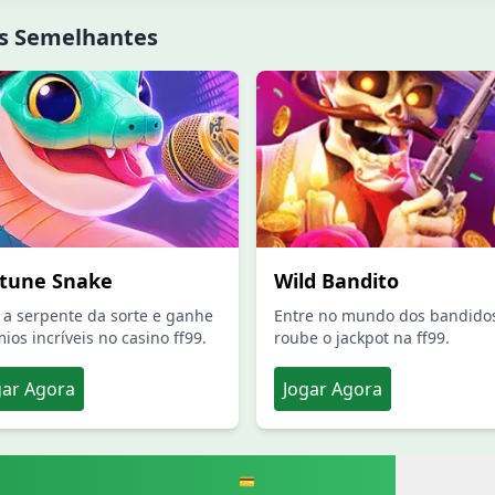
s Semelhantes
rtune Snake
Wild Bandito
 a serpente da sorte e ganhe
Entre no mundo dos bandido
ios incríveis no casino ff99.
roube o jackpot na ff99.
gar Agora
Jogar Agora
💳