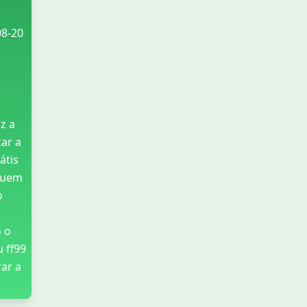
8-20
z a
zar a
átis
 quem
o
o o
u ff99
rar a