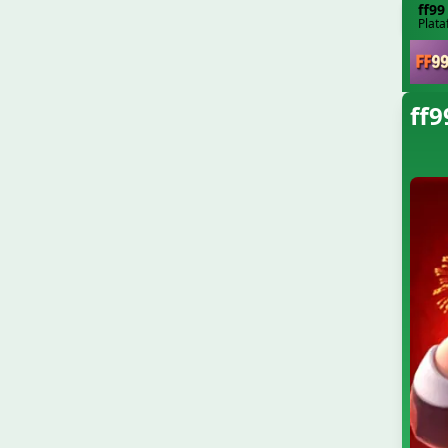
ff99
Plata
ff9